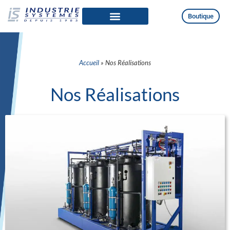
Boutique
Qui sommes-nous
Produits et Installations
Accueil
»
Nos Réalisations
Nos Réalisations