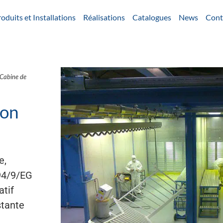
oduits et Installations
Réalisations
Catalogues
News
Cont
Cabine de
ion
e,
 94/9/EG
atif
stante