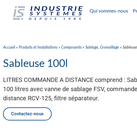
Qui sommes-nous
Pr
Accueil
»
Produits et Installations
»
Composants
»
Sablage, Grenaillage
»
Sableus
Sableuse 100l
LITRES COMMANDE A DISTANCE comprend : Sab
100 litres avec vanne de sablage FSV, commande
distance RCV-125, filtre séparateur.
Contactez-nous