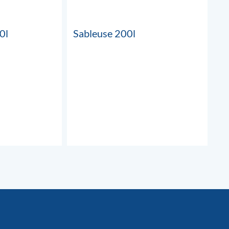
0l
Sableuse 200l