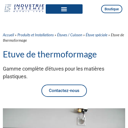
Boutique
Qui sommes-nous
Produits et Installations
Accueil
»
Produits et Installations
»
Étuves / Cuisson
»
Étuve spéciale
»
Etuve de
thermoformage
Etuve de thermoformage
Gamme complète d'étuves pour les matières
plastiques.
Contactez-nous