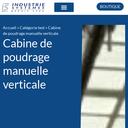
BOUTIQUE
QUI SOMMES-NOUS ?
PRODUITS & INSTALLATIONS
Accueil
»
Catégorie test
»
Cabine
de poudrage manuelle verticale
Cabine de
poudrage
manuelle
verticale