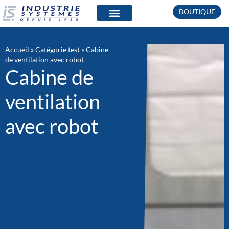
BOUTIQUE
QUI SOMMES-NOUS ?
PRODUITS & INSTALLATIONS
Accueil
»
Catégorie test
»
Cabine
de ventilation avec robot
Cabine de
ventilation
avec robot